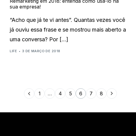
Remarketing em 2018: entenda como usá-lo na
sua empresa!
“Acho que já te vi antes”. Quantas vezes você
já ouviu essa frase e se mostrou mais aberto a
uma conversa? Por […]
LIFE
3 DE MARÇO DE 2018
1
…
4
5
6
7
8