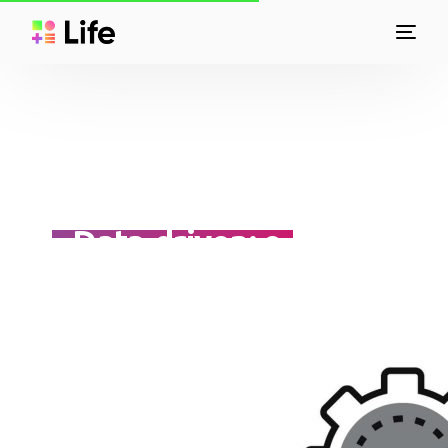
Data-driven: o que
sua empresa tem a
ganhar? Aprenda
com o Google!