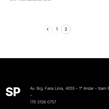
1
2
SP
Av. Brg. Faria Lima, 4055 – 1° Andar – Itaim
–
(11) 3136 0757