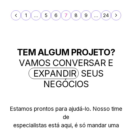
1
…
5
6
7
8
9
…
24
T
E
M
A
L
G
U
M
P
R
O
J
E
T
O
?
V
A
M
O
S
C
O
N
V
E
R
S
A
R
E
E
X
P
A
N
D
I
R
S
E
U
S
N
E
G
Ó
C
I
O
S
Estamos prontos para ajudá-lo. Nosso time
de
especialistas está aqui, é só mandar uma