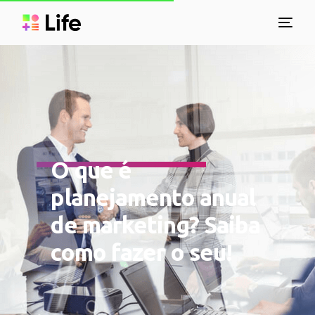
O que é
planejamento anual
de marketing? Saiba
como fazer o seu!