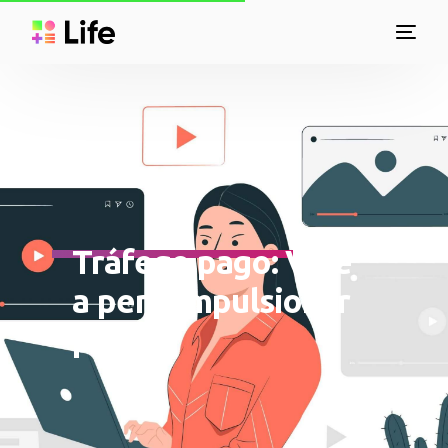
Tráfego pago: Vale
a pena impulsionar
posts?