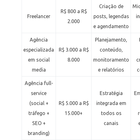
Criação de
Mi
R$ 800 a R$
Freelancer
posts, legendas
i
2.000
e agendamento
Agência
Planejamento,
especializada
R$ 3.000 a R$
conteúdo,
em social
8.000
monitoramento
c
media
e relatórios
c
Agência full-
service
Estratégia
Em
(social +
R$ 5.000 a R$
integrada em
tráfego +
15.000+
todos os
SEO +
canais
branding)