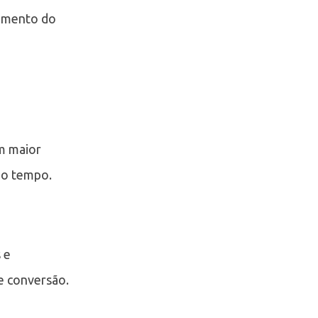
tamento do
m maior
do tempo.
 e
e conversão.