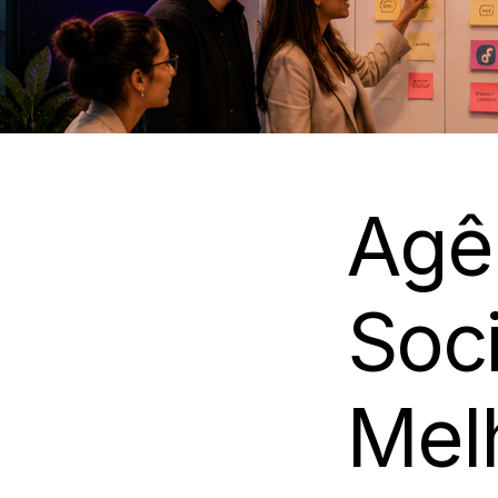
Agê
Soci
Melh