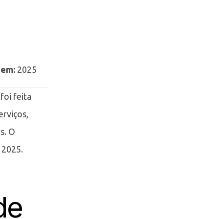
 em:
2025
foi feita
erviços,
s. O
 2025.
de