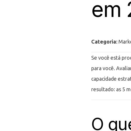
em 
Categoria:
Marke
Se você está proc
para você. Avali
capacidade estra
resultado: as 5 m
O qu