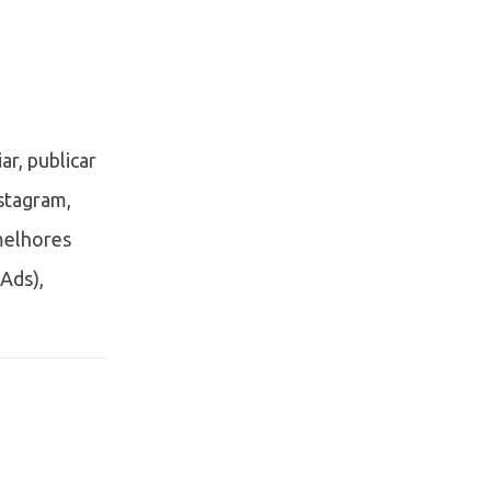
ar, publicar
stagram,
melhores
Ads),