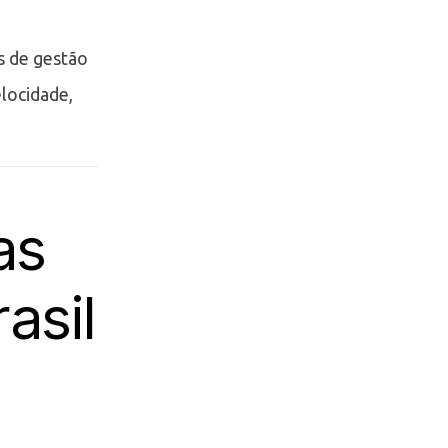
as de gestão
locidade,
as
asil