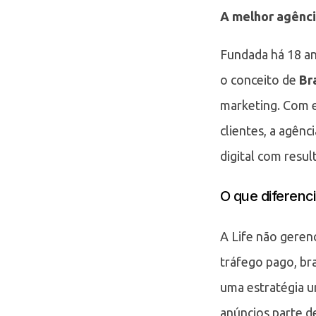
A melhor agênci
Fundada há 18 a
o conceito de
Br
marketing. Com e
clientes, a agên
digital com resul
O que diferenci
A Life não gerenc
tráfego pago, b
uma estratégia un
anúncios parte d