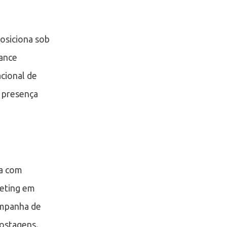
posiciona sob
ance
cional de
 presença
ia com
keting em
campanha de
ostagens.