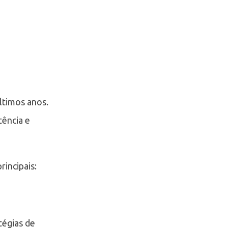
ltimos anos.
tência e
rincipais:
tégias de