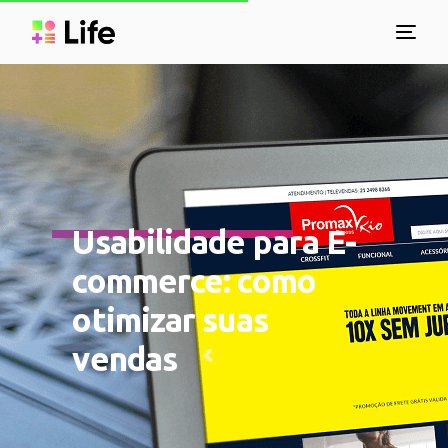
Usabilidade para E-
commerce: como
otimizar suas
vendas