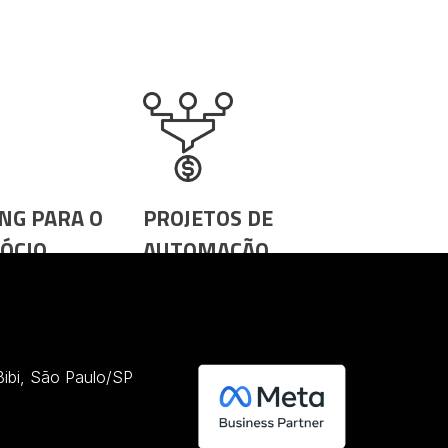
NG PARA O
PROJETOS DE
ÓCIO
AUTOMAÇÃO
COMERCIAL
ento
Predictable Revenue
Receita Previsível) /
Inside Sales / Vendas
 Bibi, São Paulo/SP
Escaláveis / Funil de
Vendas