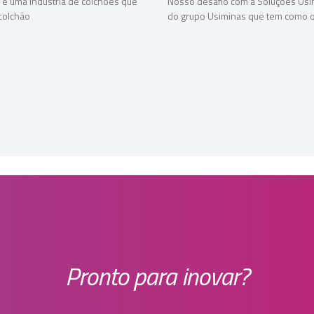
 é uma indústria de colchões que
Nosso desafio com a Soluções Usi
colchão
do grupo Usiminas que tem como o
Pronto para inovar?