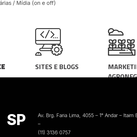
árias / Mídia (on e off)
CE
SITES E BLOGS
MARKETI
AGRONEG
-
Design Sprint / OKR
 virtuais
Estratégia /
de
Posicionam
ara e-
/ Branding
SP
Av. Brg. Faria Lima, 4055 – 1° Andar – Itaim
–
(11) 3136 0757