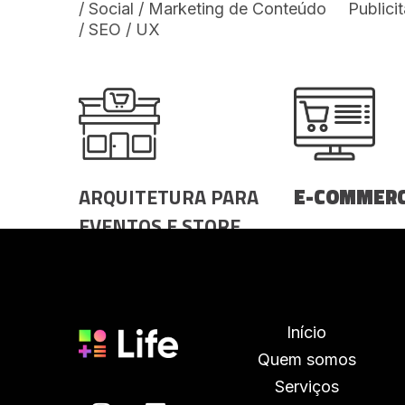
/ Social / Marketing de Conteúdo
Publicit
/ SEO / UX
ARQUITETURA PARA
E-COMMER
EVENTOS E STORE
Implantação e
DESIGN
commerce/lojas
/ Campanhas 
performance p
commerce
Início
Quem somos
Serviços