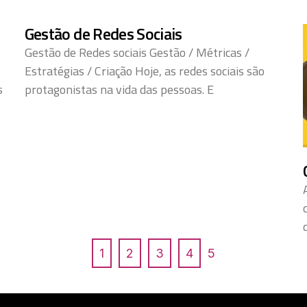
Gestão de Redes Sociais
Gestão de Redes sociais Gestão / Métricas /
Estratégias / Criação Hoje, as redes sociais são
s
protagonistas na vida das pessoas. E
1
2
3
4
5