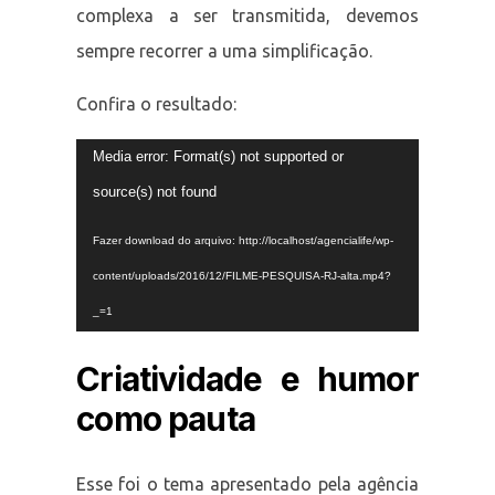
complexa a ser transmitida, devemos
sempre recorrer a uma simplificação.
Confira o resultado:
Tocador
Media error: Format(s) not supported or
de
source(s) not found
vídeo
Fazer download do arquivo: http://localhost/agencialife/wp-
content/uploads/2016/12/FILME-PESQUISA-RJ-alta.mp4?
_=1
Criatividade e humor
como pauta
Esse foi o tema apresentado pela agência