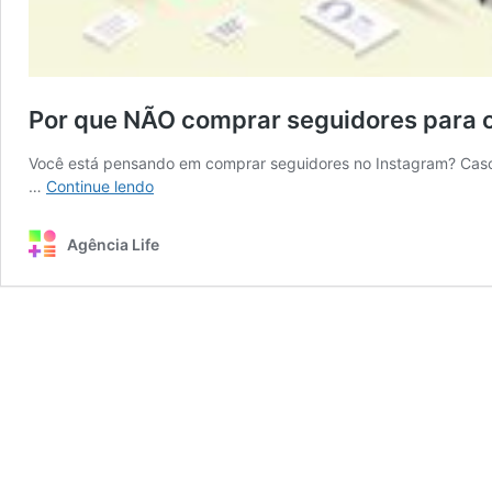
Por que NÃO comprar seguidores para 
Você está pensando em comprar seguidores no Instagram? Caso e
Por
…
Continue lendo
que
NÃO
Agência Life
comprar
seguidores
para
o
Instagram?