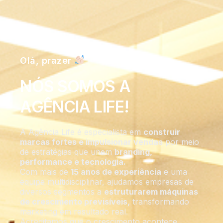
Olá, prazer
NÓS SOMOS A
AGÊNCIA LIFE!
A Agência Life é especialista em
construir
marcas fortes e impulsionar vendas
por meio
de estratégias que unem
branding,
performance e tecnologia.
Com mais de
15 anos de experiência
e uma
equipe multidisciplinar, ajudamos empresas de
diversos segmentos a
estruturarem máquinas
de crescimento previsíveis,
transformando
marketing em resultado real.
Acreditamos que o crescimento acontece