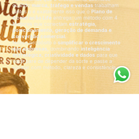
quando
marca, tráfego e vendas
trabalham
juntos e é exatamente isso que o
Plano de
Aceleração Life
entrega: um método com 4
Motores que conectam
estratégia,
posicionamento, geração de demanda e
conversão comercial.
Nosso propósito é
simplificar o crescimento
das empresas,
combinando
inteligência
estratégica, criatividade e dados
para que
você pare de depender da sorte e passe a
escalar com método, clareza e consistência.